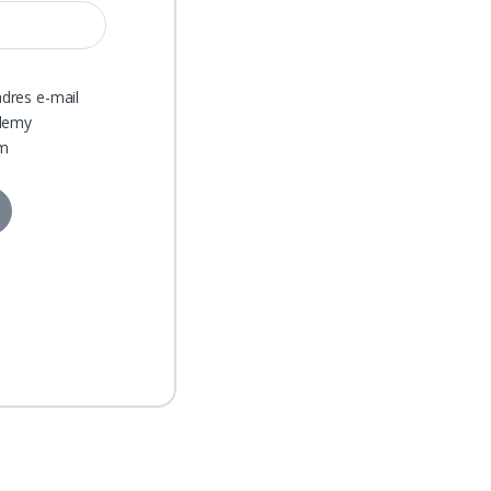
dres e-mail
ślemy
em