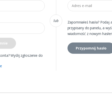
lub
Zapomniałeś hasła? Podaj a
przypisany do panelu, a wy
wiadomość z nowym hasł
mnie
Przypomnij hasło
konta? Wyślij zgłoszenie do
ie