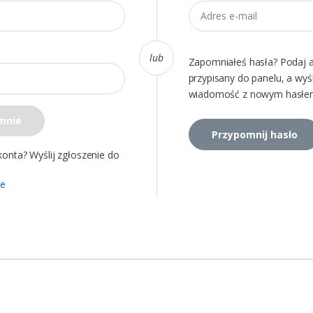
lub
Zapomniałeś hasła? Podaj a
przypisany do panelu, a wy
wiadomość z nowym hasł
mnie
Przypomnij hasło
konta? Wyślij zgłoszenie do
ie