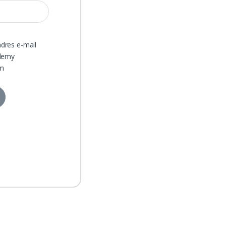
dres e-mail
ślemy
em